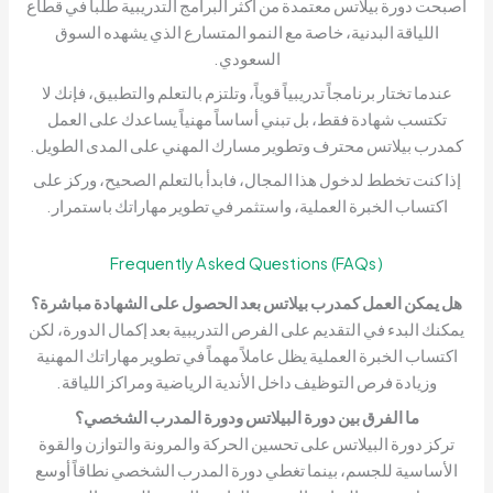
أصبحت دورة بيلاتس معتمدة من أكثر البرامج التدريبية طلباً في قطاع
اللياقة البدنية، خاصة مع النمو المتسارع الذي يشهده السوق
السعودي.
عندما تختار برنامجاً تدريبياً قوياً، وتلتزم بالتعلم والتطبيق، فإنك لا
تكتسب شهادة فقط، بل تبني أساساً مهنياً يساعدك على العمل
كمدرب بيلاتس محترف وتطوير مسارك المهني على المدى الطويل.
إذا كنت تخطط لدخول هذا المجال، فابدأ بالتعلم الصحيح، وركز على
اكتساب الخبرة العملية، واستثمر في تطوير مهاراتك باستمرار.
Frequently Asked Questions (FAQs)
هل يمكن العمل كمدرب بيلاتس بعد الحصول على الشهادة مباشرة؟
يمكنك البدء في التقديم على الفرص التدريبية بعد إكمال الدورة، لكن
اكتساب الخبرة العملية يظل عاملاً مهماً في تطوير مهاراتك المهنية
وزيادة فرص التوظيف داخل الأندية الرياضية ومراكز اللياقة.
ما الفرق بين دورة البيلاتس ودورة المدرب الشخصي؟
تركز دورة البيلاتس على تحسين الحركة والمرونة والتوازن والقوة
الأساسية للجسم، بينما تغطي دورة المدرب الشخصي نطاقاً أوسع