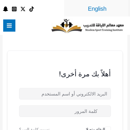
خطي
English
لى
لمحتوى
أهلاً بك مرة أخرى!
البقاء متصلا
نسيت كلمة السر؟