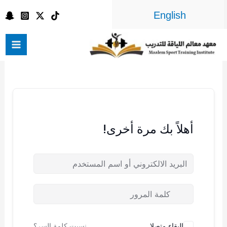
خطي
English
لى
لمحتوى
أهلاً بك مرة أخرى!
البقاء متصلا
نسيت كلمة السر؟