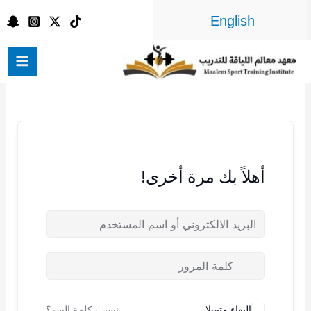
خطي
English
لى
لمحتوى
أهلاً بك مرة أخرى!
البقاء متصلا
نسيت كلمة السر؟